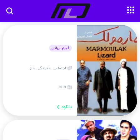
فیلم ایرانی
اجتماعی , خانوادگی , طنز
2019
دانلود