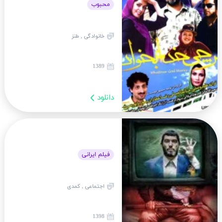
محبوب
خانوادگی , طنز
1389
دانلود
فیلم ایرانی
اجتماعی , کمدی
1398