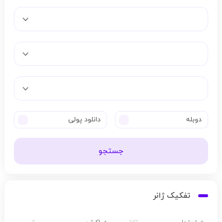
دوبله
دانلود پولی
جستجو
تفکیک ژانر