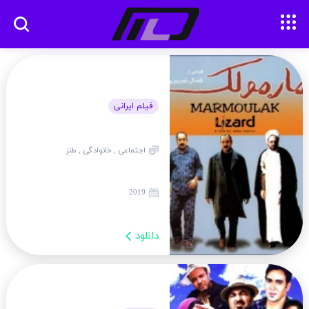
فیلم ایرانی
اجتماعی , خانوادگی , طنز
2019
دانلود