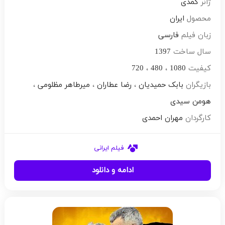
ژانر
کمدی
محصول
ایران
زبان فیلم
فارسی
سال ساخت
1397
کیفیت
1080
،
480
،
720
بازیگران
بابک حمیدیان
،
رضا عطاران
،
میرطاهر مظلومی
،
هومن سیدی
کارگردان
مهران احمدی
فیلم ایرانی
ادامه و دانلود