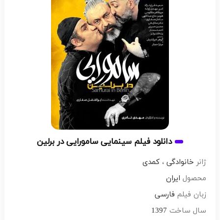
دانلود فیلم سینمایی سامورایی در برلین
ژانر
خانوادگی
،
کمدی
محصول
ایران
زبان فیلم
فارسی
سال ساخت
1397