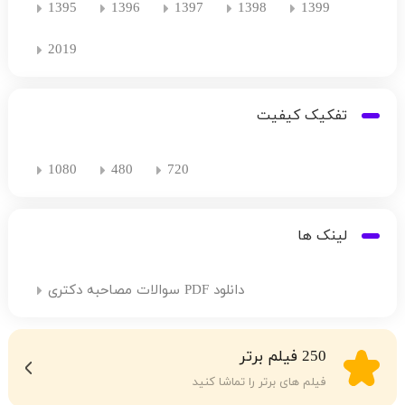
1395
1396
1397
1398
1399
2019
تفکیک کیفیت
1080
480
720
لینک ها
دانلود PDF سوالات مصاحبه دکتری
250 فیلم برتر
فیلم های برتر را تماشا کنید