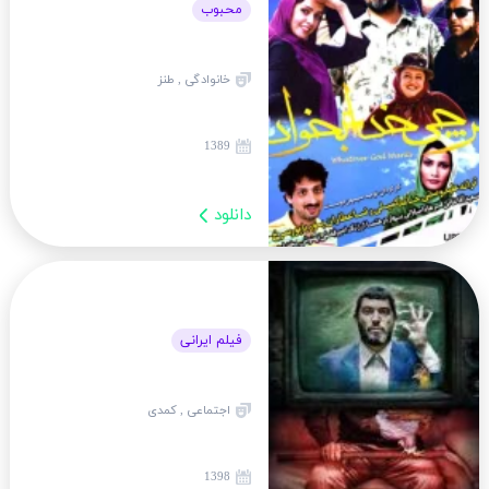
محبوب
خانوادگی , طنز
1389
دانلود
فیلم ایرانی
اجتماعی , کمدی
1398