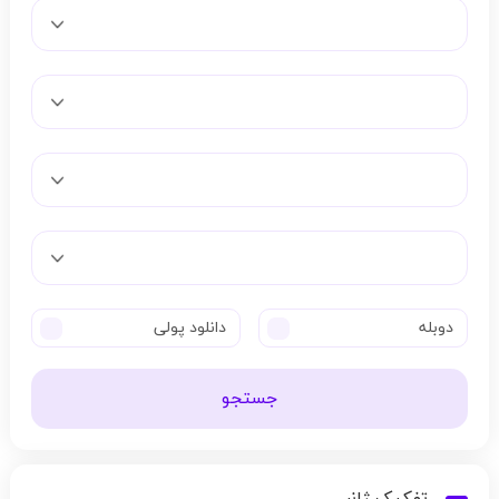
دوبله
دانلود پولی
جستجو
تفکیک ژانر