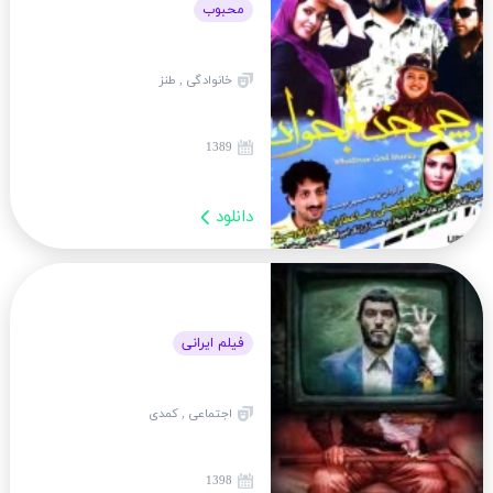
محبوب
خانوادگی , طنز
1389
دانلود
فیلم ایرانی
اجتماعی , کمدی
1398