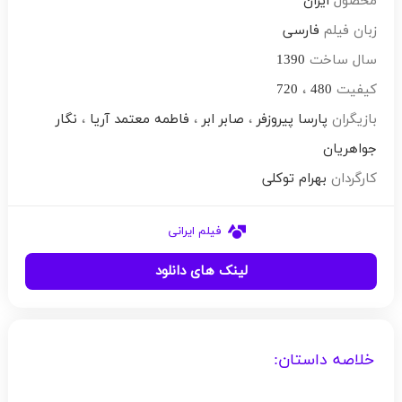
محصول
ایران
زبان فیلم
فارسی
سال ساخت
1390
کیفیت
480
،
720
بازیگران
پارسا پیروزفر
،
صابر ابر
،
فاطمه معتمد آریا
،
نگار
جواهریان
کارگردان
بهرام توکلی
فیلم ایرانی
لینک های دانلود
خلاصه داستان: