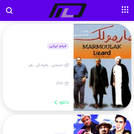
فیلم ایرانی
اجتماعی , خانوادگی , طنز
2019
دانلود