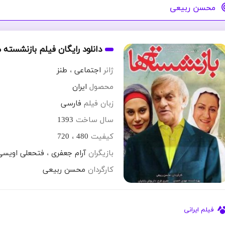
محسن ربیعی
دانلود رایگان فیلم بازنشسته ه
ژانر
اجتماعی
،
طنز
محصول
ایران
زبان فیلم
فارسی
سال ساخت
1393
کیفیت
480
،
720
بازیگران
آرام جعفری
،
فتحعلی اویسی
کارگردان
محسن ربیعی
فیلم ایرانی