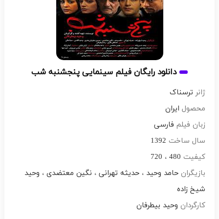
دانلود رایگان فیلم سینمایی پنجشنبه شب
ژانر
ترسناک
محصول
ایران
زبان فیلم
فارسی
سال ساخت
1392
کیفیت
480
،
720
بازیگران
حامد وحید
،
حدیثه تهرانی
،
نگین معتضدی
،
وحید
شیخ زاده
کارگردان
وحید بیطرفان