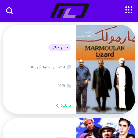
فیلم ایرانی
اجتماعی , خانوادگی , طنز
2019
دانلود