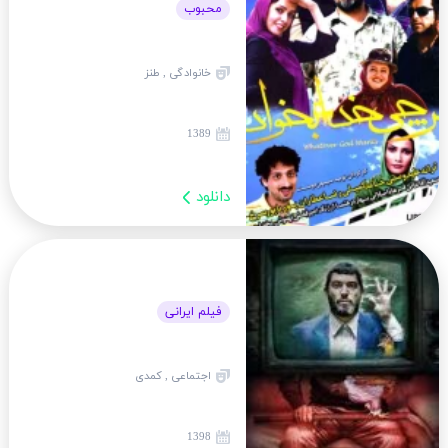
محبوب
خانوادگی , طنز
1389
دانلود
فیلم ایرانی
اجتماعی , کمدی
1398