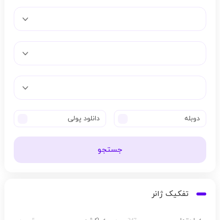
دوبله
دانلود پولی
جستجو
تفکیک ژانر