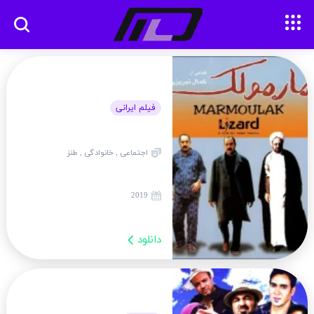
فیلم ایرانی
اجتماعی , خانوادگی , طنز
2019
دانلود