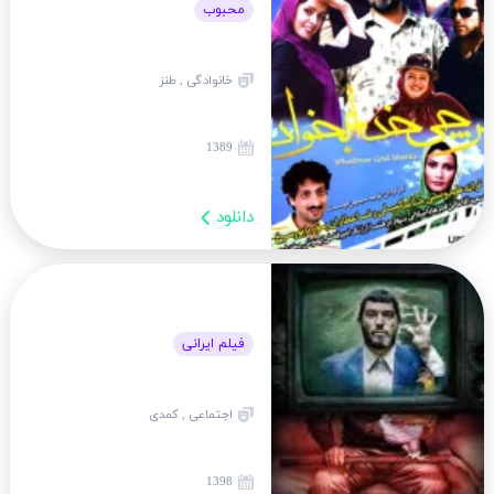
محبوب
خانوادگی , طنز
1389
دانلود
فیلم ایرانی
اجتماعی , کمدی
1398